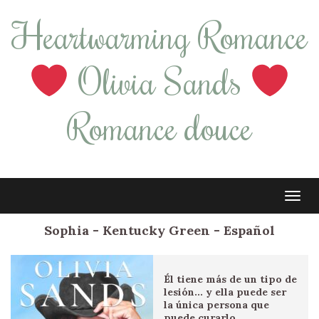
Heartwarming Romance
Olivia Sands
Romance douce
Tog
navi
Sophia - Kentucky Green - Español
Él tiene más de un tipo de
lesión... y ella puede ser
la única persona que
puede curarlo.