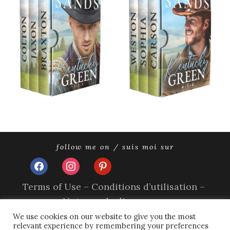
follow me on / suis moi sur
facebook
instagram
pinterest
Terms of Use – Conditions d’utilisation –
Nutzungsbedingungen
Impressum
We use cookies on our website to give you the most
relevant experience by remembering your preferences
Privacy Policy – Politique de confidentialité –