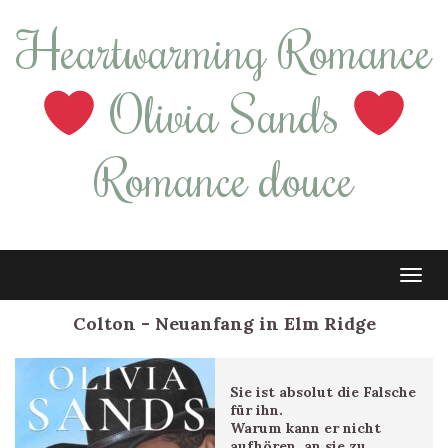
Heartwarming Romance
Olivia Sands
Romance douce
Tog
navi
Colton - Neuanfang in Elm Ridge
Sie ist absolut die Falsche
für ihn.
Warum kann er nicht
aufhören, an sie zu