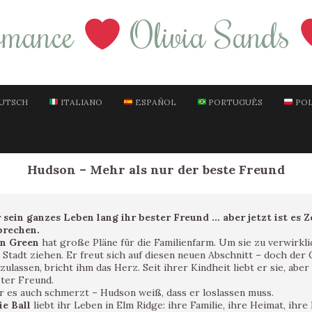
omance
Olivia Sands
UTSCH
ITALIANO
ESPAÑOL
PORTUGUÊS
POL
Hudson – Mehr als nur der beste Freund
 sein ganzes Leben lang ihr bester Freund … aber jetzt ist es Z
brechen.
n Green
hat große Pläne für die Familienfarm. Um sie zu verwirkli
 Stadt ziehen. Er freut sich auf diesen neuen Abschnitt – doch der 
ulassen, bricht ihm das Herz. Seit ihrer Kindheit liebt er sie, aber
ster Freund.
r es auch schmerzt – Hudson weiß, dass er loslassen muss.
ie Ball
liebt ihr Leben in Elm Ridge: ihre Familie, ihre Heimat, ihr