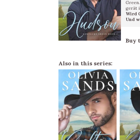
Green.
gerät 
Wird C
Und we
Buy 
Also in this series: