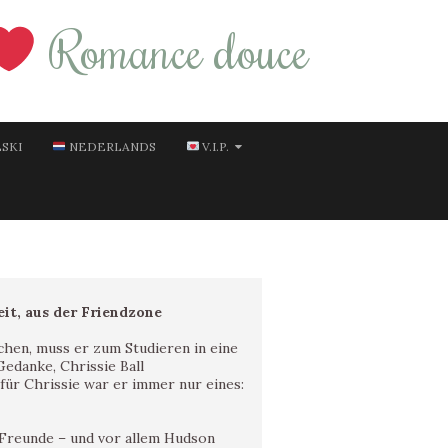
Romance douce
SKI
NEDERLANDS
V.I.P.
eit, aus der Friendzone
chen, muss er zum Studieren in eine
Gedanke, Chrissie Ball
 für Chrissie war er immer nur eines:
e Freunde – und vor allem Hudson