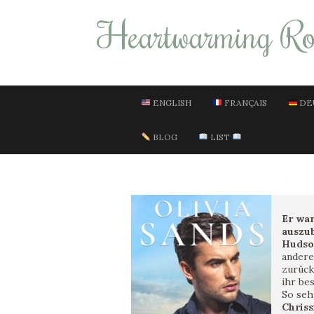
Heartwarming R
ENGLISH
FRANÇAIS
DE
BLOG
LIST
Er war
auszu
Hudso
andere
zurückz
ihr be
So seh
Chriss