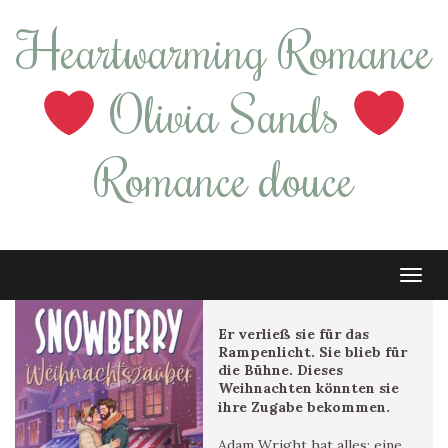
Heartwarming Romance
Olivia Sands
Romance douce
Tog
navi
Er verließ sie für das
Rampenlicht. Sie blieb für
die Bühne. Dieses
Weihnachten könnten sie
ihre Zugabe bekommen.
Adam Wright hat alles: eine