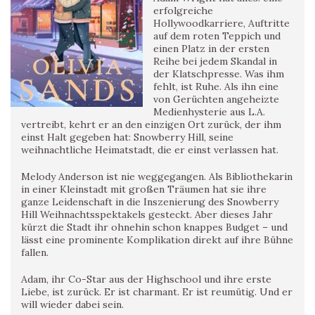
erfolgreiche
Hollywoodkarriere, Auftritte
auf dem roten Teppich und
einen Platz in der ersten
Reihe bei jedem Skandal in
der Klatschpresse. Was ihm
fehlt, ist Ruhe. Als ihn eine
von Gerüchten angeheizte
Medienhysterie aus L.A.
vertreibt, kehrt er an den einzigen Ort zurück, der ihm
einst Halt gegeben hat: Snowberry Hill, seine
weihnachtliche Heimatstadt, die er einst verlassen hat.
Melody Anderson ist nie weggegangen. Als Bibliothekarin
in einer Kleinstadt mit großen Träumen hat sie ihre
ganze Leidenschaft in die Inszenierung des Snowberry
Hill Weihnachtsspektakels gesteckt. Aber dieses Jahr
kürzt die Stadt ihr ohnehin schon knappes Budget – und
lässt eine prominente Komplikation direkt auf ihre Bühne
fallen.
Adam, ihr Co-Star aus der Highschool und ihre erste
Liebe, ist zurück. Er ist charmant. Er ist reumütig. Und er
will wieder dabei sein.