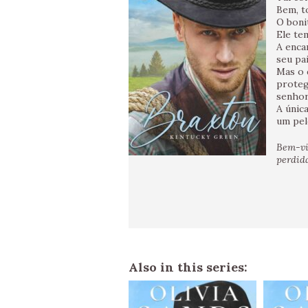
Bem, t
O boni
Ele te
A enca
seu pai
Mas o 
proteg
senhor
A únic
um pel
Bem-vi
perdid
Also in this series: