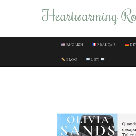
Heartwarming R
ENGLISH
FRANÇAIS
DE
BLOG
LIST
Quand
desapa
Tal co