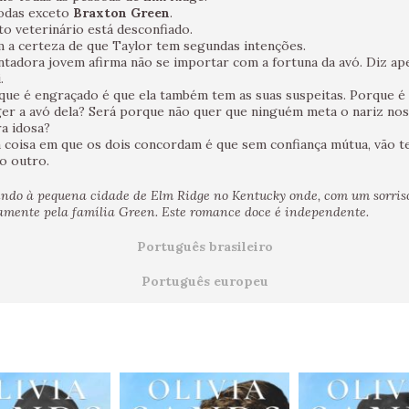
odas exceto
Braxton Green
.
to veterinário está desconfiado.
m a certeza de que Taylor tem segundas intenções.
ntadora jovem afirma não se importar com a fortuna da avó. Diz ap
.
que é engraçado é que ela também tem as suas suspeitas. Porque 
er a avó dela? Será porque não quer que ninguém meta o nariz nos 
a idosa?
a coisa em que os dois concordam é que sem confiança mútua, vão t
o outro.
ndo à pequena cidade de Elm Ridge no Kentucky onde, com um sorriso 
amente pela família Green. Este romance doce é independente.
Português brasileiro
Português europeu