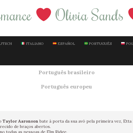
omance
Olivia Sands
UTSCH
ITALIANO
ESPAÑOL
PORTUGUÊS
POL
Português brasileiro
Português europeu
o
Taylor Aaronson
bate à porta da sua avó pela primeira vez, Etta S
recido de braços abertos.
mo todas as pessoas de Elm Ridge.